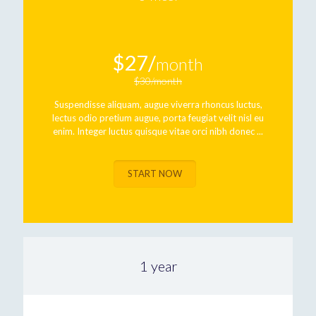
$27/
month
$30/month
Suspendisse aliquam, augue viverra rhoncus luctus,
lectus odio pretium augue, porta feugiat velit nisl eu
enim. Integer luctus quisque vitae orci nibh donec ...
START NOW
1 year